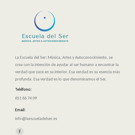
La Escuela del Ser: Música, Artes y Autoconocimiento, se
crea con la intención de ayudar al ser humano a encontrar la
verdad que yace en su interior. Esa verdad es su esencia más
profunda. Esa verdad es lo que denominamos el Ser.
Teléfono:
651 66 74 09
Email:
info@laescueladelser.es
Encuéntranos en:
Facebook