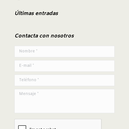
page
Últimas entradas
opens
in
new
Contacta con nosotros
window
Nombre *
E-mail *
Teléfono *
Mensaje *